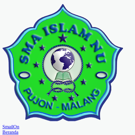
Smail
On
Beranda