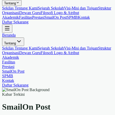
Tentang
Sekilas Tentang Kami
Sejarah Sekolah
Visi-Misi dan Tujuan
Struktur
Organisasi
Dewan Guru
Filosofi Logo & Atribut
Akademik
Fasilitas
Prestasi
SmailOn Post
SPMB
Kontak
Daftar Sekarang
Beranda
Tentang
Sekilas Tentang Kami
Sejarah Sekolah
Visi-Misi dan Tujuan
Struktur
Organisasi
Dewan Guru
Filosofi Logo & Atribut
Akademik
Fasilitas
Prestasi
SmailOn Post
SPMB
Kontak
Daftar Sekarang
Kabar Terkini
SmailOn
Post