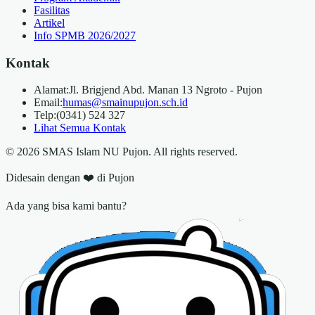
Fasilitas
Artikel
Info SPMB 2026/2027
Kontak
Alamat:
Jl. Brigjend Abd. Manan 13 Ngroto - Pujon
Email:
humas@smainupujon.sch.id
Telp:
(0341) 524 327
Lihat Semua Kontak
©
2026
SMAS Islam NU Pujon. All rights reserved.
Didesain dengan ❤️ di Pujon
Ada yang bisa kami bantu?